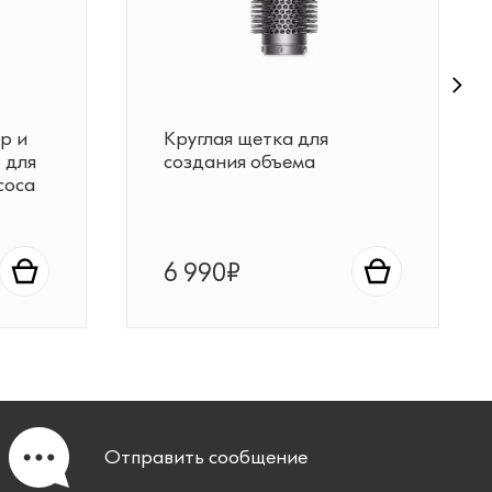
р и
Круглая щетка для
 для
создания объема
соса
6 990₽
Отправить
сообщение