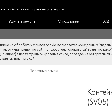
 с авторизованным сервисным центром
Услуги и ремонт
О компании
FAQ
гласие на обработку файлов cookie, пользовательских данных (сведени
очник откуда пришел на сайт пользователь; с какого сайта или по како
 ip-адрес) в целях функционирования сайта, проведения ретаргетинга 
вались, покиньте сайт.
Полезные ссылки
Контей
(SV05)