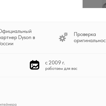
Официальный
Проверка
партнер Dyson в
оригинальнос
России
с 2009 г.
работаем для вас
нтейнера