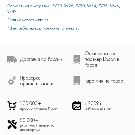
Совместима с моделями: SV20, SV26, SV30, SV34, SV35, SV46,
SV49
*Вал может отличаться
*Цвет ребер на корпусе может отличаться
Официальный
Доставка по России
партнер Dyson в
России
Проверка
Гарантия на товар
оригинальности
100 000+
с 2009 г.
продано техники Dyson
работаем для вас
50 000+
ремонтов выполнено
инженерами