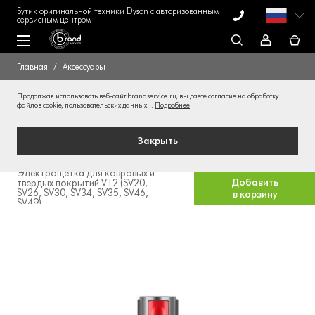
Бутик оригинальной техники Dyson с авторизованным
сервисным центром
Главная
Аксессуары
Продолжая использовать веб-сайт brandservice.ru, вы даете согласие на обработку
файлов cookie, пользовательских данных...
Подробнее
Закрыть
Электрощетка для ковровых и
Добавить
твердых покрытий V12 (SV20,
SV26, SV30, SV34, SV35, SV46,
в корзину
SV49)