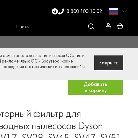
8 800 100 10 02
я о местоположении; тип и версия ОС; тип и
й рекламе; язык ОС и Браузера; какие
Закрыть
и проведения статистических исследований и
Добавить
в корзину
торный фильтр для
водных пылесосов Dyson
SV17, SV28, SV45, SV47, SV51