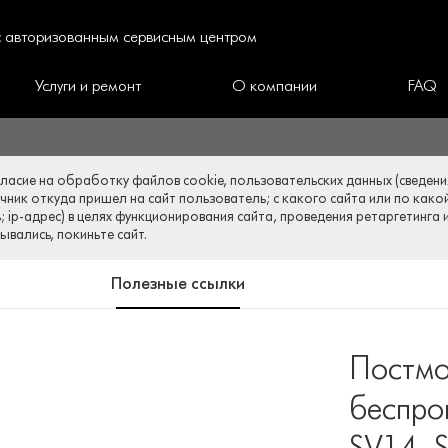
 с авторизованным сервисным центром
Услуги и ремонт
О компании
FAQ
гласие на обработку файлов cookie, пользовательских данных (сведени
очник откуда пришел на сайт пользователь; с какого сайта или по како
 ip-адрес) в целях функционирования сайта, проведения ретаргетинга 
вались, покиньте сайт.
Полезные ссылки
Постмо
беспро
SV14, 