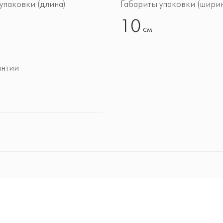
упаковки (длина)
Габариты упаковки (ширин
10
см
антии