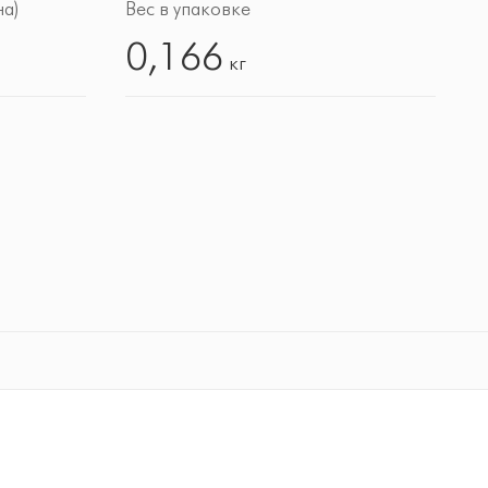
а)
Вес в упаковке
0,166
кг