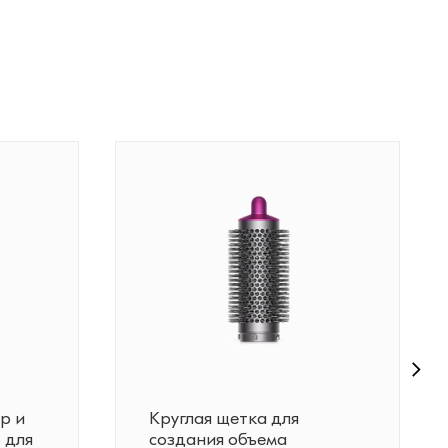
р и
Круглая щетка для
 для
создания объема