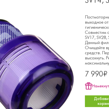
Постмоторны
выходное от
гигиенически
Совместим с
SV17, SV28, 
Данный филь
Очищайте вр
средств. Пе
высохнуть. 
максимальну
7 990₽
Намекнут
Добавит
корзи