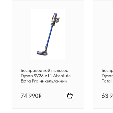
Беспроводной пылесос
Бесп
Dyson SV28 V11 Absolute
Dyson
Extra Pro никель/синий
Total
74 990₽
63 