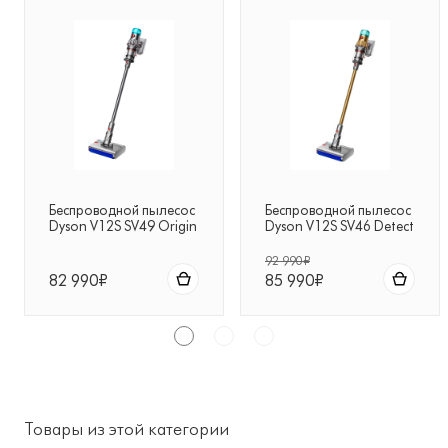
Беспроводной пылесос
Беспроводной пылесос
Dyson V12S SV49 Origin
Dyson V12S SV46 Detect
Submarine никель
Slim Complete
Submarine никель/
92 990₽
золото
82 990₽
85 990₽
Товары из этой категории