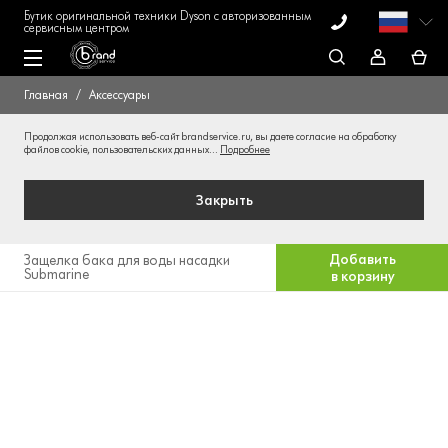
Бутик оригинальной техники Dyson с авторизованным
сервисным центром
Главная
Аксессуары
Продолжая использовать веб-сайт brandservice.ru, вы даете согласие на обработку
файлов cookie, пользовательских данных...
Подробнее
Закрыть
Добавить
Защелка бака для воды насадки
Submarine
в корзину