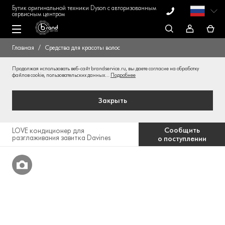
Бутик оригинальной техники Dyson с авторизованным
сервисным центром
Главная
Средства для красоты волос
Продолжая использовать веб-сайт brandservice.ru, вы даете согласие на обработку
файлов cookie, пользовательских данных...
Подробнее
Закрыть
Сообщить
LOVE кондиционер для
разглаживания завитка Davines
о поступлении