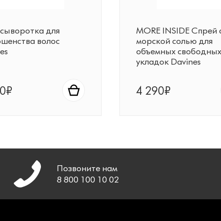
 сыворотка для
MORE INSIDE Спрей 
ршенства волос
морской солью для
es
объемных свободны
укладок Davines
90₽
4 290₽
Позвоните нам
8 800 100 10 02