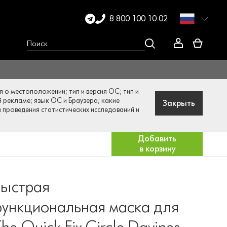
8 800 100 10 02
я о местоположении; тип и версия ОС; тип и
й рекламе; язык ОС и Браузера; какие
Закрыть
и проведения статистических исследований и
Добавить
в корзину
ыстрая
ункциональная маска для
he Quick Fix Circle Davines