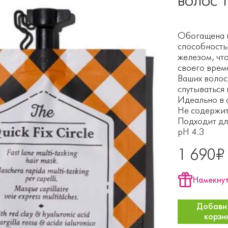
Обогащена г
способность
железом, чт
своего врем
Ваших волос.
спутываться
Идеально в 
Не содержит
Подходит дл
pH 4.3
1 690₽
Намекнут
Добавит
корзи