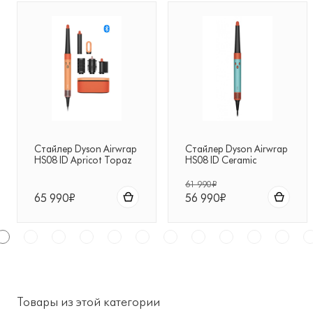
Стайлер Dyson Airwrap
Стайлер Dyson Airwrap
HS08 ID Apricot Topaz
HS08 ID Ceramic
абрикосовый топаз с
Patina/Topaz (патина/
чехлом
тапаз) с чехлом
61 990₽
65 990₽
56 990₽
Товары из этой категории