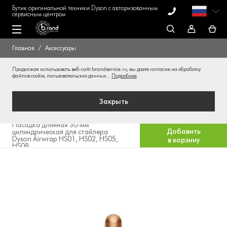
Бутик оригинальной техники Dyson с авторизованным
сервисным центром
Главная
Аксессуары
Продолжая использовать веб-сайт brandservice.ru, вы даете согласие на обработку
файлов cookie, пользовательских данных...
Подробнее
Закрыть
Насадка длинная 30-мм
Добавить
цилиндрическая для стайлера
Dyson Airwrap HS01, HS02, HS05,
в корзину
HS08