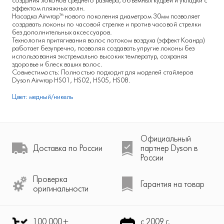
создания локонов среднего размера, объемных кудрей и укладки с
эффектом пляжных волн.
Насадка Airwrap™ нового поколения диаметром 30мм позволяет
создавать локоны по часовой стрелке и против часовой стрелки
без дополнительных аксессуаров.
Технология притягивания волос потоком воздуха (эффект Коанда)
работает безупречно, позволяя создавать упругие локоны без
использования экстремально высоких температур, сохраняя
здоровье и блеск ваших волос.
Совместимость: Полностью подходит для моделей стайлеров
Dyson Airwrap HS01, HS02, HS05, HS08.
Цвет: медный/никель
Официальный
Доставка по России
партнер Dyson в
России
Проверка
Гарантия на товар
оригинальности
100 000+
с 2009 г.