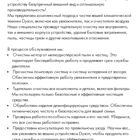
устройству безупречный внешний вид и оптимальную
производительность!
Мы предлагаем комплексный подход к чистке вашей климатической
техники Dyson, включая как увлажнители, так и очистители воздуха.
Наши специалисты проведут тщательную очистку как внутреннего,
так и внешнего корпуса устройства, удалив бытовые загрязнения,
пыль, частицы грязи и другие накопившиеся отложения.
В процессе обслуживания мы:
Очистим мотор от мелкодисперсной пыли и частиц: Это
гарантирует бесперебойную работу и продлевает срок службы
двигателя.
Прочистим помповую систему и систему испарения от засора:
Обеспечим эффективную работу увлажнителя и предотвратим
поломки.
Тщательно очистим все компоненты и детали, включая фильтры:
Мы используем только безопасные и эффективные чистящие
средства.
Обработаем изделие дезинфицирующим средством: Обеспечим
гигиеническую чистоту и безопасность для вашей семьи.
Проверим работоспособность изделия и его частей: Убедимся,
что все системы работают исправно.
Предоставим консультацию по правильному уходу: Научим вас,
как ухаживать за вашим устройством Dyson, чтобы продлить его
срок службы и сохранить его эффективность.