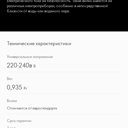
электрического тока на безопасность. Такие вилки имеются на
различных электроприборах, особенно в непосредственной
близости от воды или водяного пара.
Технические характеристики
Универсальное напряжение
220-240в
В
Вес
0,935
Кг
Вилка
Отличается от евростандарта
Срок гарантии